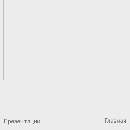
Главная
Презентации
О компании
МИС «КПС «САМСОН»
Наши проекты
Лабораторный сервис (САМСОН.ЛИС)
Бережливая поликлиника
Новости
Мобильное приложение
Контакты
Диагностический сервис (САМСОН.ИДС)
САМСОН.СМП
Установка и оборудование
Какой сервис выбрать