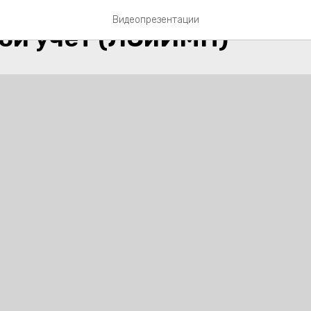
0
Видеопрезентации
ой учёт (ЛСиИМН)