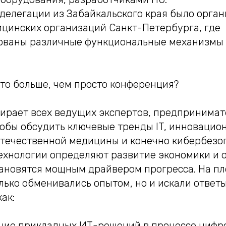
 делегации из Забайкальского края было орга
цинских организаций Санкт-Петербурга, где
ованы различные функциональные механизмы
то больше, чем просто конференция?
бирает всех ведущих экспертов, предпринимат
тобы обсудить ключевые тренды IT, инновацио
течественной медицины и конечно кибербезоп
технологии определяют развитие экономики и 
ановятся мощным драйвером прогресса. На п
лько обменивались опытом, но и искали ответ
ак:
ние прикладных ИТ-решений в процессе цифр