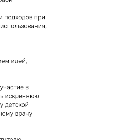
и подходов при
 использования,
ием идей,
участие в
ть искреннюю
у детской
ному врачу
стителю