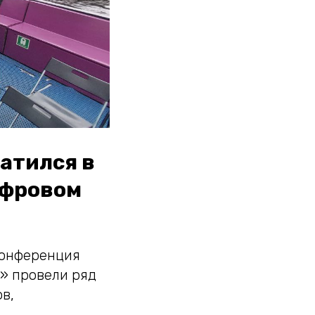
ратился в
ифровом
конференция
» провели ряд
в,