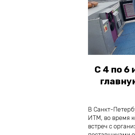
С 4 по 6
главну
В Санкт-Петерб
ИТМ, во время 
встреч с орган
поставщиками о