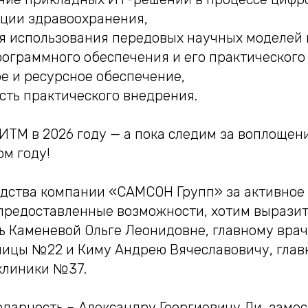
ции здравоохранения,
я использования передовых научных моделей 
ограммного обеспечения и его практического
е и ресурсное обеспечение,
сть практического внедрения.
ИТМ в 2026 году — а пока следим за воплощен
ом году!
одства компании «САМСОН Групп» за активное 
предоставленные возможности, хотим вырази
ь Каменевой Ольге Леонидовне, главному врач
ницы №22 и Киму Андрею Вячеславовичу, глав
клиники №37.
одарность – Александру Георгиевичу Ли, заме