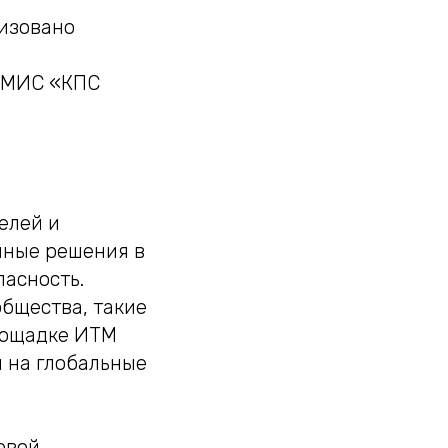
низовано
 МИС «КПС
елей и
нные решения в
асность.
общества, такие
лощадке ИТМ
ы на глобальные
овой