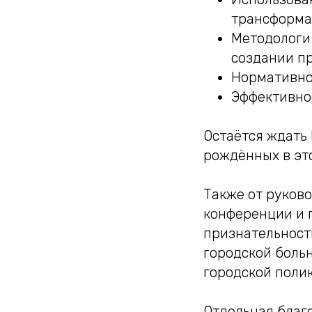
трансформа
Методологи
создании пр
Нормативно
Эффективно
Остаётся ждать 
рождённых в эт
Также от руков
конференции и 
признательност
городской боль
городской поли
Отдельная благ