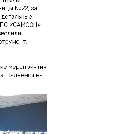
ьницы №22, за
о детальные
«КПС «САМСОН»
зволили
струмент,
кие мероприятия
а. Надеемся на